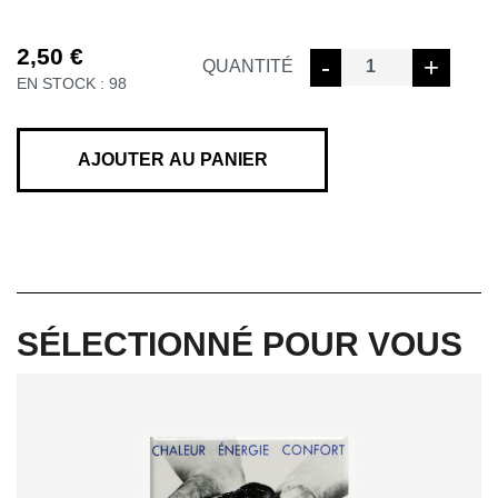
2,50
€
quantité
-
+
QUANTITÉ
EN STOCK : 98
de
AFFICHE
A3
N'ABANDONNEZ
AJOUTER AU PANIER
PAS
VOTRE
LAMPE
SÉLECTIONNÉ POUR VOUS