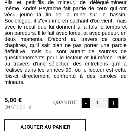
Fils et petit-fils de mineur, de délégué-mineur
même, André Peyrache fait partie de ceux qui ont
vécu jeune la fin de la mine sur le bassin.
Sociologue, il s"exprime en sachant d'où vient, mais
avec le recul que lui donnent à la fois le temps et
son parcours. Il le fait avec force, et avec pudeur, en
deux moments. D'abord au travers de courts
chapitres, qu'il sait bien ne pas porter une parole
définitive, mais qui sont autant de sources de
questionnements pour le lecteur et lui-même. Puis
au travers d'une sélection des entretiens qu'il a
réalisés dans les années 90, où le lecteur est cette
fois-ci directement confronté à des paroles de
mineurs.
5,00
€
quantité
-
+
QUANTITÉ
EN STOCK : 2
de
CHAIR
A
CHARBON
AJOUTER AU PANIER