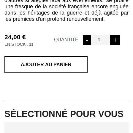
d'autres stratégies face aux événements. Se profile
une fresque de la société française encore engluée
dans les héritages de la guerre et déjà agitée par
les prémices d'un profond renouvellement.
24,00
€
quantité
-
+
QUANTITÉ
EN STOCK : 11
de
GREVE
DES
MINEURS
AJOUTER AU PANIER
SÉLECTIONNÉ POUR VOUS