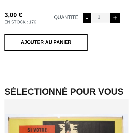
3,00
€
quantité
-
+
QUANTITÉ
EN STOCK : 176
de
MAGNET
NB
MINEUR
AJOUTER AU PANIER
GALERIE
SÉLECTIONNÉ POUR VOUS