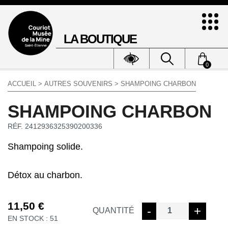
LA BOUTIQUE
0
ACCUEIL
>
AUTRES SOUVENIRS
> SHAMPOING CHARBON
SHAMPOING CHARBON
RÉF. 2412936325390200336
Shampoing solide.
Détox au charbon.
11,50
€
quantité
-
+
QUANTITÉ
EN STOCK : 51
de